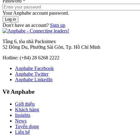
Password
*
Your Anphabe account password.
Don't have an account?
Sign up
Tầng 6, tòa nhà Packsimex
52 Đông Du, Phường Sài Gòn, Tp. Hồ Chí Minh
Hotline:
(+84) 28 6268 2222
Anphabe Facebook
Anphabe Twitter
Anphabe LinkedIn
Về Anphabe
Giới thiệu
Khách hàng
Insights
News
Tuyển dụng
Liên hệ